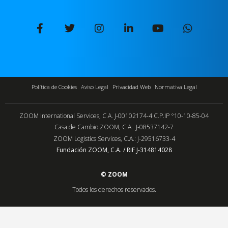
Política de Cookies
Aviso Legal
Privacidad Web
Normativa Legal
ZOOM International Services, C.A. J-00102174-4 C.P.IP °10-10-85-04
Casa de Cambio ZOOM, C.A. J-08537142-7
ZOOM Logistics Services, C.A.: J-29516733-4
Fundación ZOOM, C.A. / RIF J-314814028
© ZOOM
Todos los derechos reservados.