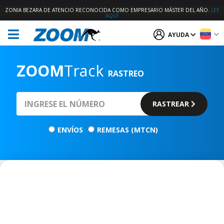
ZONIA BEZARA DE ATENCIO RECONOCIDA COMO EMPRESARIO MÁSTER DEL AÑO.
LEE
AQUÍ
AYUDA
ZOOM
Track
RASTREO
RASTREAR
ENVÍOS
REMESAS (MTCN)