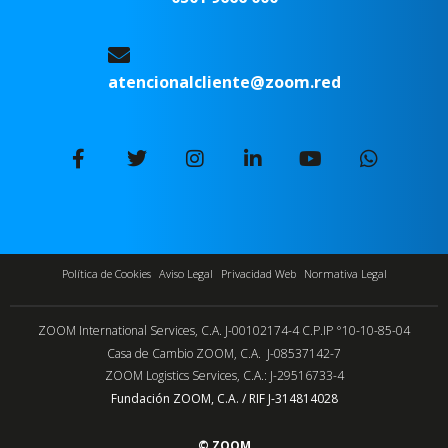
atencionalcliente@zoom.red
Política de Cookies
Aviso Legal
Privacidad Web
Normativa Legal
ZOOM International Services, C.A. J-00102174-4 C.P.IP °10-10-85-04
Casa de Cambio ZOOM, C.A. J-08537142-7
ZOOM Logistics Services, C.A.: J-29516733-4
Fundación ZOOM, C.A. / RIF J-314814028
© ZOOM