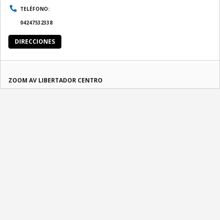
TELÉFONO:
04247532338
DIRECCIONES
ZOOM AV LIBERTADOR CENTRO
AV. 100 C.C. SAN ANDRESITO NIVEL P.B. LOCAL 8-54, SECTOR CASCO
CENTRAL
MARACAIBO
SERVICIOS DISPONIBLES:
ENVÍO NACIONAL, CASILLERO INTERNACIONAL, ENVÍO NACIONAL COD,
ENVÍO INTERNACIONAL, CASILLERO NACIONAL
HORARIOS:
Lun:
08:30 AM - 04:00 PM
Mar:
08:30 AM - 04:00 PM
Mie:
08:30 AM - 04:00 PM
Jue:
08:30 AM - 04:00 PM
Vie:
08:30 AM - 04:00 PM
Sab:
08:30 AM - 02:00 PM