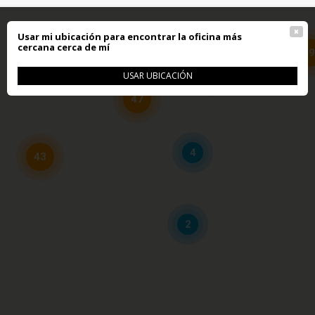
×
Usar mi ubicación para encontrar la oficina más
cercana cerca de mí
49
47
154
USAR UBICACIÓN
47
4
43
2