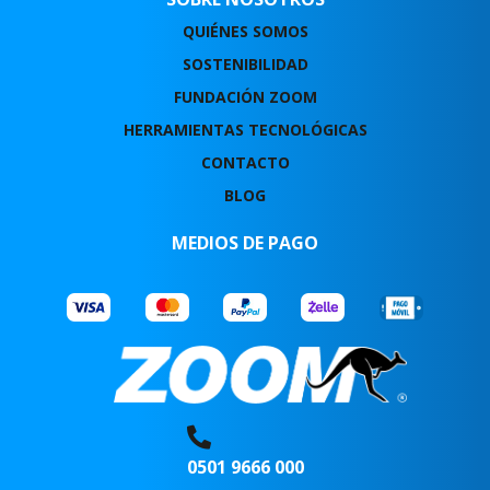
Vie:
08:00 AM - 08:00 PM
Sab:
08:00 AM - 12:00 PM
QUIÉNES SOMOS
TELÉFONO:
SOSTENIBILIDAD
04148823031
FUNDACIÓN ZOOM
DIRECCIONES
HERRAMIENTAS TECNOLÓGICAS
CONTACTO
BLOG
ZOOM SANTA ELENA DE ARENALES
MEDIOS DE PAGO
CARRETERA PANAMERICANA, CASA SN7, PISO 2, LOCAL 2.
SANTA ELENA DE ARENALES (EDO. MERIDA)
SERVICIOS DISPONIBLES:
ENVÍO NACIONAL, CASILLERO INTERNACIONAL, ENVÍO NACIONAL COD,
ENVÍO INTERNACIONAL, CASILLERO NACIONAL, DIVISAS
HORARIOS:
Lun:
09:00 AM - 01:00 PM
02:00 PM - 05:00 PM
Mar:
09:00 AM - 01:00 PM
0501 9666 000
02:00 PM - 05:00 PM
Mie:
09:00 AM - 01:00 PM