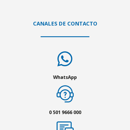
TELÉFONO:
04220800816
CANALES DE CONTACTO
DIRECCIONES
ZOOM C.C MERCADO LA ISLA
AV. LLANO ADENTRO C.C. MERCADO LA ISLA NIVEL 01 LOCAL L-
336,SECTOR LLANO ADENTRO
WhatsApp
PORLAMAR
SERVICIOS DISPONIBLES:
ENVÍO NACIONAL, CASILLERO INTERNACIONAL, ENVÍO NACIONAL COD,
ENVÍO INTERNACIONAL, CASILLERO NACIONAL
HORARIOS:
0 501 9666 000
Lun:
10:00 AM - 06:00 PM
Mar:
10:00 AM - 06:00 PM
Mie:
08:00 AM - 05:00 PM
Jue:
08:00 AM - 05:00 PM
Vie:
08:00 AM - 05:00 PM