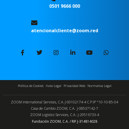
0501 9666 000
atencionalcliente@zoom.red
Política de Cookies
Aviso Legal
Privacidad Web
Normativa Legal
ZOOM International Services, C.A. J-00102174-4 C.P.IP °10-10-85-04
Casa de Cambio ZOOM, C.A. J-08537142-7
ZOOM Logistics Services, C.A.: J-29516733-4
Fundación ZOOM, C.A. / RIF J-314814028