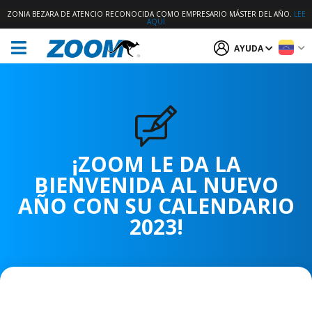
ZONIA BEZARA DE ATENCIO RECONOCIDA COMO EMPRESARIO MÁSTER DEL AÑO.
LEE
AQUÍ
AYUDA
¡ZOOM LE DA LA
BIENVENIDA AL NUEVO
AÑO CON SU CALENDARIO
2023!