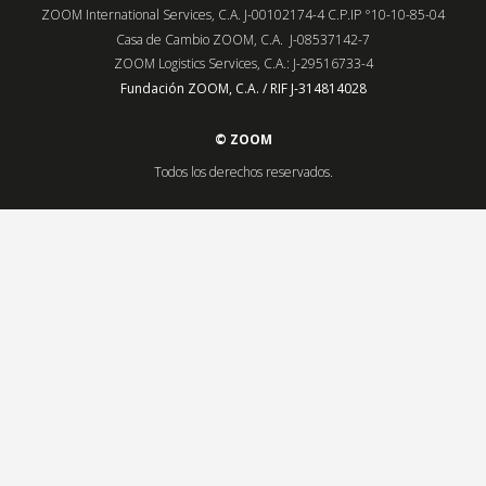
ZOOM International Services, C.A. J-00102174-4 C.P.IP °10-10-85-04
Casa de Cambio ZOOM, C.A. J-08537142-7
ZOOM Logistics Services, C.A.: J-29516733-4
Fundación ZOOM, C.A. / RIF J-314814028
© ZOOM
Todos los derechos reservados.