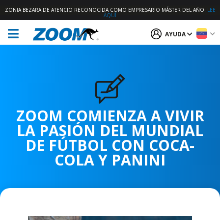
ZONIA BEZARA DE ATENCIO RECONOCIDA COMO EMPRESARIO MÁSTER DEL AÑO.
LEE
AQUÍ
AYUDA
ZOOM COMIENZA A VIVIR
LA PASIÓN DEL MUNDIAL
DE FÚTBOL CON COCA-
COLA Y PANINI