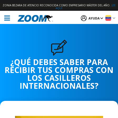
ZONIA BEZARA DE ATENCIO RECONOCIDA COMO EMPRESARIO MÁSTER DEL AÑO.
LEE
AQUÍ
AYUDA
¿QUÉ DEBES SABER PARA
RECIBIR TUS COMPRAS CON
LOS CASILLEROS
INTERNACIONALES?