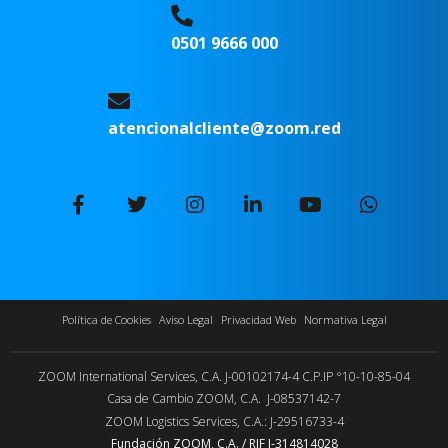
0501 9666 000
atencionalcliente@zoom.red
Política de Cookies
Aviso Legal
Privacidad Web
Normativa Legal
ZOOM International Services, C.A. J-00102174-4 C.P.IP °10-10-85-04
Casa de Cambio ZOOM, C.A. J-08537142-7
ZOOM Logistics Services, C.A.: J-29516733-4
Fundación ZOOM, C.A. / RIF J-314814028