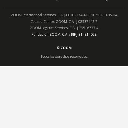
ZOOM International Services, C.A. J-00102174-4 C.P.IP °10-10-85-04
Casa de Cambio ZOOM, C.A. J-08537142-7
ZOOM Logistics Services, C.A.: J-29516733-4
Fundación ZOOM, C.A. / RIF J-314814028
© ZOOM
Todos los derechos reservados.