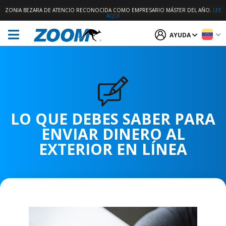
ZONIA BEZARA DE ATENCIO RECONOCIDA COMO EMPRESARIO MÁSTER DEL AÑO.
LEE
AQUÍ
AYUDA
LO QUE DEBES SABER PARA
ENVIAR DINERO AL
EXTERIOR EN LÍNEA