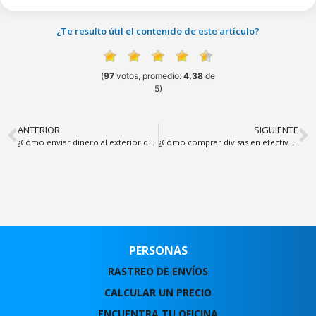
¿Te resulto útil el contenido de este artículo?
(
97
votos, promedio:
4,38
de
5)
ANTERIOR
SIGUIENTE
¿Cómo enviar dinero al exterior desde una oficina ZOOM?
¿Cómo comprar divisas en efectivo en una oficina ZOOM?
PERSONAS
RASTREO DE ENVÍOS
CALCULAR UN PRECIO
ENCUENTRA TU OFICINA