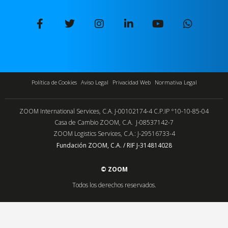
Política de Cookies
Aviso Legal
Privacidad Web
Normativa Legal
ZOOM International Services, C.A. J-00102174-4 C.P.IP °10-10-85-04
Casa de Cambio ZOOM, C.A. J-08537142-7
ZOOM Logistics Services, C.A.: J-29516733-4
Fundación ZOOM, C.A. / RIF J-314814028
© ZOOM
Todos los derechos reservados.