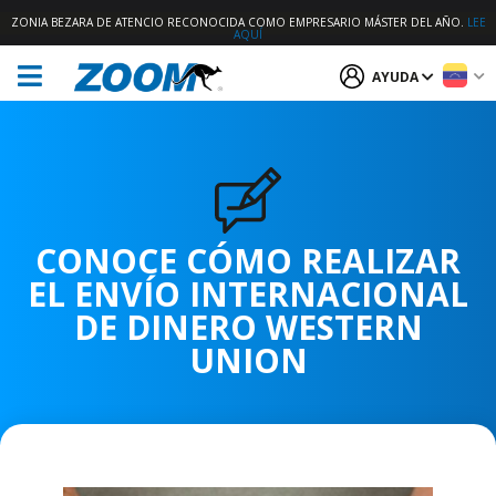
ZONIA BEZARA DE ATENCIO RECONOCIDA COMO EMPRESARIO MÁSTER DEL AÑO.
LEE
AQUÍ
AYUDA
CONOCE CÓMO REALIZAR
EL ENVÍO INTERNACIONAL
DE DINERO WESTERN
UNION