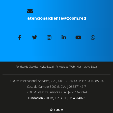
atencionalcliente@zoom.red
Política de Cookies
Aviso Legal
Privacidad Web
Normativa Legal
ZOOM International Services, C.A. J-00102174-4 C.P.IP °10-10-85-04
Casa de Cambio ZOOM, C.A. J-08537142-7
ZOOM Logistics Services, C.A.: J-29516733-4
Fundación ZOOM, C.A. / RIF J-314814028
© ZOOM